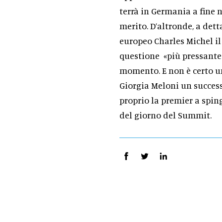
terrà in Germania a fine n
merito. D’altronde, a dett
europeo Charles Michel il
questione «più pressante»
momento. E non è certo un
Giorgia Meloni un success
proprio la premier a sping
del giorno del Summit.
I nodi de
a data che