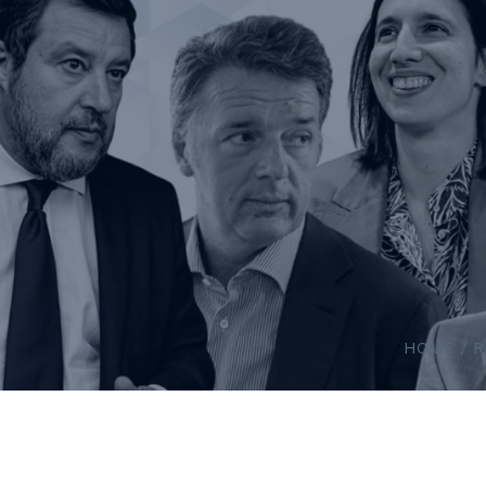
HOME
/
R