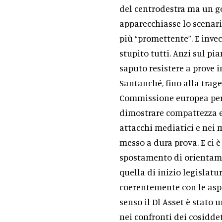
del centrodestra ma un go
apparecchiasse lo scenar
più “promettente”. E invec
stupito tutti. Anzi sul pia
saputo resistere a prove 
Santanché, fino alla trage
Commissione europea per l
dimostrare compattezza e 
attacchi mediatici e nei 
messo a dura prova. E ci è
spostamento di orientame
quella di inizio legislatur
coerentemente con le aspe
senso il Dl Asset è stato 
nei confronti dei cosiddett