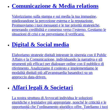
Comunicazione & Media relations
Valorizziamo sulla stampa e sui media la tua immagine,
migliorandone la percezione esterna e la reputazione.
Promuoviamo i tuoi messaggi e le tue priorità strategiche,
generando credibilità e consenso verso l’esterno. Gestiamo le
situazioni di crisi e ne preveniamo il verificarsi.
Digital & Social media
Elaboriamo strategie digitali integrate in sinergia con il Public
Affairs e la Comunicazione, individuando la narrativa e gli
strumenti più efficaci per dialogare online con il pubblico di
riferimento. Analizziamo il contesto e implementiamo le
modalità digitali più all'avanguardia basandoci su un
approccio data-driven.
Affari legali & Societari
La nostra struttura di Avvocati individua le soluzioni
giuridiche e legislative più appropriate, nonché le criticità e le
opportunità che l’ordinamento giuridico offre. Tuteliamo i tuoi