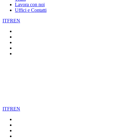
Lavora con noi
Uffici e Contatti
IT
FR
EN
IT
FR
EN