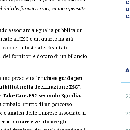
C
ilità dei farmaci critici, vanno ripensate
D
C
nde associate a Egualia pubblica un
dicate all’ESG e un quarto ha già
cazione industriale. Risultati
% dei fornitori è dotato di un bilancio
A
anno preso vita le “
Linee guida per
nibilità nella declinazione ESG
”,
 Take Care. ESG secondo Egualia:
2
l Cembalo. Frutto di un percorso
 e analisi delle imprese associate, il
2
per
misurare e verificare gli
ire dai fornitori dai quali dipendono i