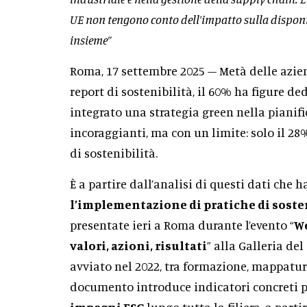
UE non tengono conto dell’impatto sulla disponib
insieme”
Roma, 17 settembre 2025 – Metà delle azie
report di sostenibilità, il 60% ha figure de
integrato una strategia green nella pianifi
incoraggianti, ma con un limite: solo il 28
di sostenibilità.
È a partire dall’analisi di questi dati che h
l’implementazione di pratiche di soste
presentate ieri a Roma durante l’evento “
We
valori, azioni, risultati
” alla Galleria de
avviato nel 2022, tra formazione, mappature
documento introduce indicatori concreti 
impegni ESG
lungo tutta la filiera, a part