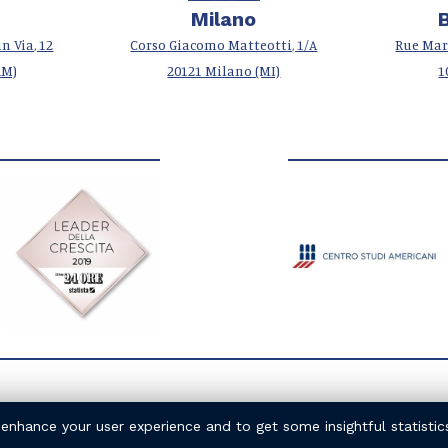
Milano
n Via, 12
Corso Giacomo Matteotti, 1/A
Rue Mar
RM)
20121 Milano (MI)
1
 enhance your user experience and to get some insightful statisti