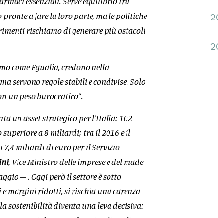
farmaci essenziali. Serve equilibrio tra
 pronte a fare la loro parte, ma le politiche
2
trimenti rischiamo di generare più ostacoli
2
iamo come Egualia, credono nella
 ma servono regole stabili e condivise. Solo
non un peso burocratico”.
ta un asset strategico per l’Italia: 102
superiore a 8 miliardi; tra il 2016 e il
 7,4 miliardi di euro per il Servizio
ini
, Vice Ministro delle imprese e del made
ggio – . Oggi però il settore è sotto
 e margini ridotti, si rischia una carenza
 la sostenibilità diventa una leva decisiva: