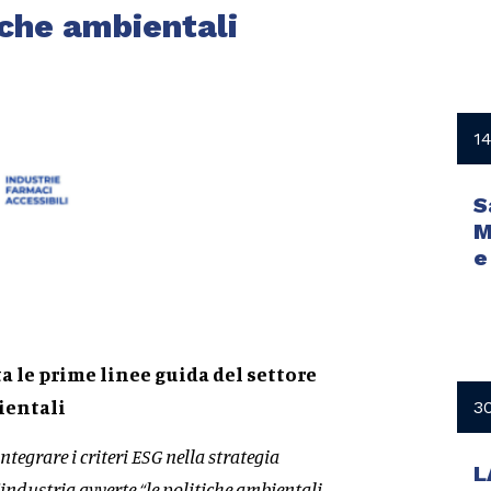
iche ambientali
1
S
M
e
a le prime linee guida del settore
bientali
3
tegrare i criteri ESG nella strategia
L
L’industria avverte
“
le politiche ambientali