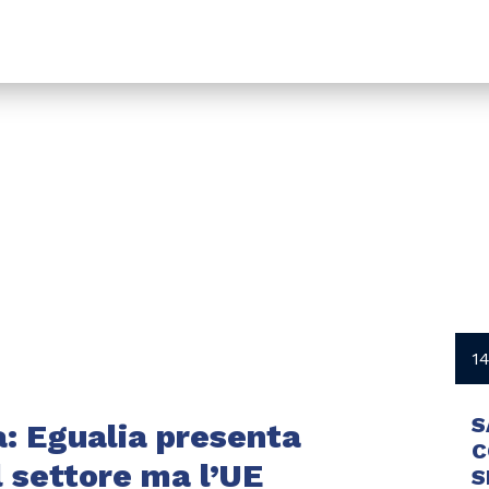
1
S
: Egualia presenta
C
l settore ma l’UE
S