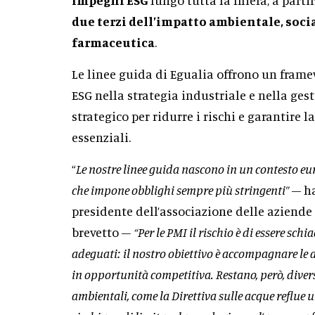
due terzi dell’impatto ambientale, soci
farmaceutica
.
Le linee guida di Egualia offrono un framew
ESG nella strategia industriale e nella ges
strategico per ridurre i rischi e garantire 
essenziali.
“
Le nostre linee guida nascono in un contesto e
che impone obblighi sempre più stringenti”
– h
presidente dell’associazione delle aziende 
brevetto –
“Per le PMI il rischio è di essere sc
adeguati: il nostro obiettivo è accompagnare le 
in opportunità competitiva. Restano, però, divers
ambientali, come la Direttiva sulle acque reflue