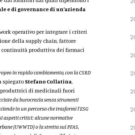
2
ale e di governance di un’azienda
2
ork operativo per integrare i criteri
2
tione della supply chain, fattore
la continuità produttiva dei farmaci
2
uropeo in rapido cambiamento, con la CSRD
2
a spiegato
Stefano Collatina
,
produttrici di medicinali fuori
2
hiacciate da burocrazia senza strumenti
aziende in un percorso che trasformi l’ESG
2
i aspetti critici: alcune normative
 urbane (UWWTD) o la stretta sui PFAS,
2