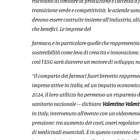
rischiano di limitare la produzione e l’accesso a 
transizione verde e competitività: le aziende sono
devono essere costruite insieme all’industria, al
che benefici. Le imprese del
farmaco, e in particolare quelle che rappresent
sostenibilità come leva di crescita e innovazione,
così l’ESG sarà davvero un motore di sviluppo, 
“Il comparto dei farmaci fuori brevetto rappresen
imprese attive in Italia, ed un impatto economico 
2024, il loro utilizzo ha permesso un risparmio di
sanitario nazionale – dichiara
Valentino Valent
in Italy, intervenuto all’evento con un videomessa
pressione: tra aumento dei costi, oneri regolatori
di medicinali essenziali. È in questo contesto che