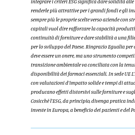
integrare i criteri ESG significa dare solidità all
renderle più attrattive per i grandi fondi e gli i
sempre più le proprie scelte verso aziende con str
capitali vuol dire rafforzare la capacità produtti
continuità di forniture e dare stabilità a una filie
per lo sviluppo del Paese. Ringrazio Egualia per 
deve essere un onere, ma uno strumento competit
transizione ambientale va conciliata con la tenut
disponibilità dei farmaci essenziali. In sede UE 
con valutazioni d’impatto solide e tempi di attua
producano effetti distorsivi sulle forniture e sug
Cosicché l’ESG, da principio, divenga pratica ind
investe in Europa, a beneficio dei pazienti e del 