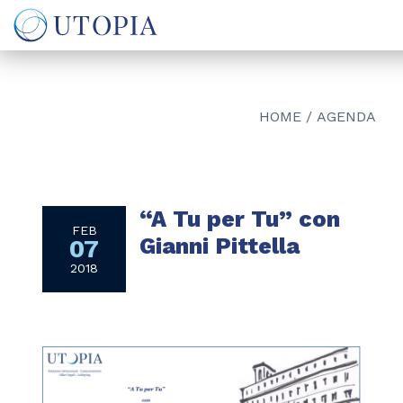
HOME
/
AGENDA
“A Tu per Tu” con
FEB
Gianni Pittella
07
2018